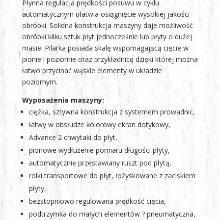
Płynna regulacja prędkości posuwu w cyklu
automatycznym ułatwia osiągnięcie wysokiej jakości
obróbki. Solidna konstrukcja maszyny daje możliwość
obróbki kilku sztuk płyt jednocześnie lub płyty o dużej
masie. Pilarka posiada skalę wspomagającą cięcie w
pionie i poziomie oraz przykładnicę dzięki której można
łatwo przycinać wąskie elementy w układzie
poziomym.
Wyposażenia maszyny:
ciężka, sztywna konstrukcja z systemem prowadnic,
łatwy w obsłudze kolorowy ekran dotykowy,
Advance 2 chwytaki do płyt,
pionowe wydłużenie pomiaru długości płyty,
automatycznie przestawiany ruszt pod płytą,
rolki transportowe do płyt, łożyskowane z zaciskiem
płyty,
bezstopniowo regulowana prędkość cięcia,
podtrzymka do małych elementów ? pneumatyczna,